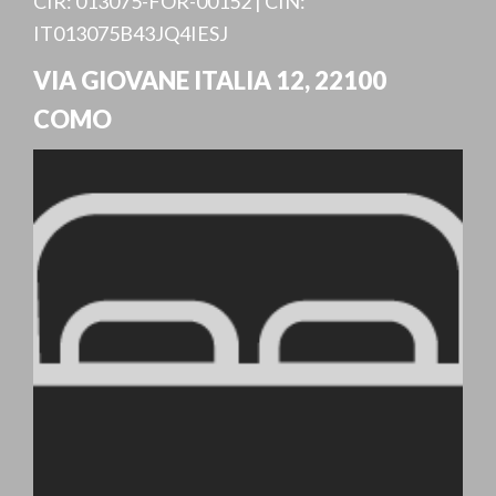
CIR: 013075-FOR-00152 | CIN:
IT013075B43JQ4IESJ
VIA GIOVANE ITALIA 12
,
22100
COMO