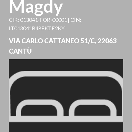
Magdy
CIR: 013041-FOR-00001 | CIN:
IT013041B48EKTF2KY
VIA CARLO CATTANEO 51/C
,
22063
CANTÙ