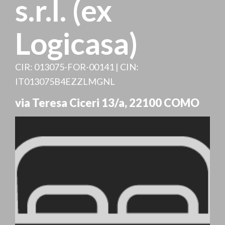
s.r.l. (ex
Logicasa)
CIR: 013075-FOR-00141 | CIN:
IT013075B4EZZLMGNL
via Teresa Ciceri 13/a
,
22100
COMO