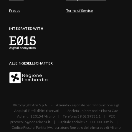
Presse
Terms of Service
INTEGRATED WITH
ALLEINGESELLSCHAFTER
© Copyright Aria S.p.A. - Azienda Regionale per l'Innovazione e gli
Acquisti Tutti i diritti riservati - Società unipersonale Piazza Gae
Aulenti, 1 20154 Milano | Telefono 39.02 39331.1 | PEC
protocollo@pec.ariaspa.it | Capitale sociale 25.000.000,00 € i.v. |
Codice Fiscale, Partita IVA, Iscrizione Registro delle Imprese di Milano