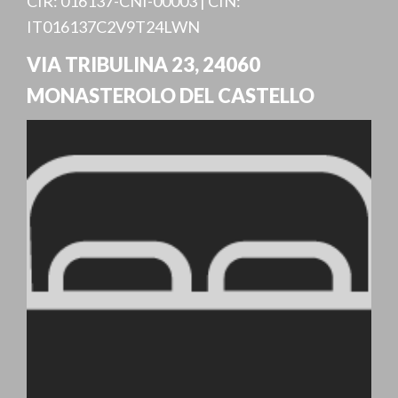
CIR: 016137-CNI-00003 | CIN:
IT016137C2V9T24LWN
VIA TRIBULINA 23
,
24060
MONASTEROLO DEL CASTELLO