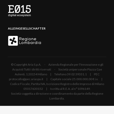
ALLEINGESELLSCHAFTER
© Copyright Aria S.p.A. - Azienda Regionale per l'Innovazione e gli
Acquisti Tutti i diritti riservati - Società unipersonale Piazza Gae
Aulenti, 1 20154 Milano | Telefono 39.02 39331.1 | PEC
protocollo@pec.ariaspa.it | Capitale sociale 25.000.000,00 € i.v. |
Codice Fiscale, Partita IVA, Iscrizione Registro delle Imprese di Milano
05017630152 | Iscritta al R.E.A. al n°1096149.
Società soggetta a direzione e coordinamento da parte della Regione
Lombardia.