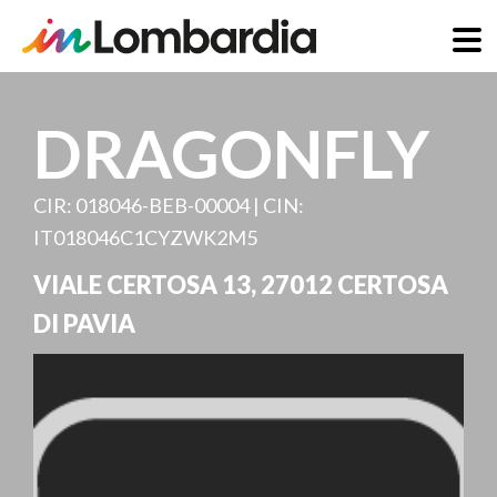
Direkt
zum
DRAGONFLY
Inhalt
CIR: 018046-BEB-00004 | CIN:
IT018046C1CYZWK2M5
VIALE CERTOSA 13
,
27012
CERTOSA
DI PAVIA