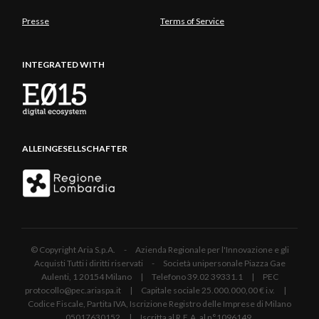
Presse
Terms of Service
INTEGRATED WITH
ALLEINGESELLSCHAFTER
© Copyright Aria S.p.A. - Azienda Regionale per l'Innovazione e gli
Acquisti Tutti i diritti riservati - Società unipersonale Piazza Gae
Aulenti, 1 20154 Milano | Telefono 39.02 39331.1 | PEC
protocollo@pec.ariaspa.it | Capitale sociale 25.000.000,00 € i.v. |
Codice Fiscale, Partita IVA, Iscrizione Registro delle Imprese di Milano
05017630152 | Iscritta al R.E.A. al n°1096149.