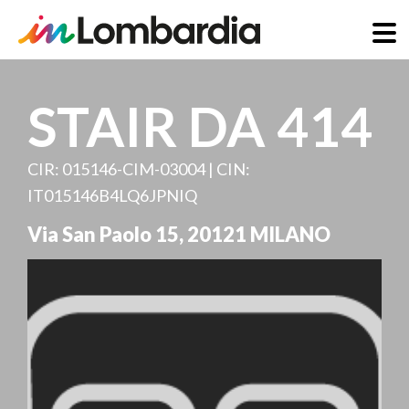
Direkt
zum
STAIR DA 414
Inhalt
CIR: 015146-CIM-03004 | CIN:
IT015146B4LQ6JPNIQ
Via San Paolo 15
,
20121
MILANO