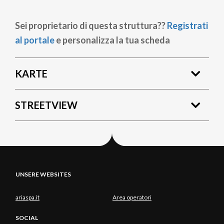
Sei proprietario di questa struttura??
Registrati
al portale
e personalizza la tua scheda
KARTE
STREETVIEW
UNSERE WEBSITES
ariaspa.it
Area operatori
SOCIAL