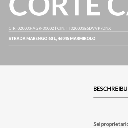
CORTE 
CIR: 020033-AGR-00002 | CIN: IT020033B5DVVP7DNX
STRADA MARENGO 60 L
,
46045
MARMIROLO
BESCHREIB
Sei proprietari