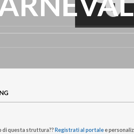
CARNEVAL
UNG
o di questa struttura??
Registrati al portale
e personaliz