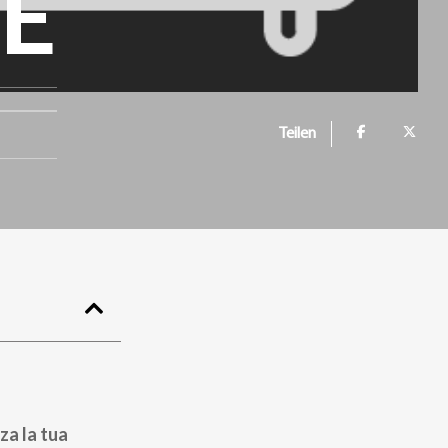
E
Teilen
za la tua