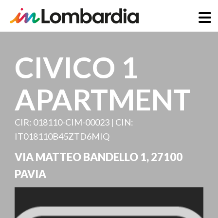
Direkt
zum
CIVICO 1
Inhalt
APARTMENT
CIR: 018110-CIM-00023 | CIN:
IT018110B45ZTD6MIQ
VIA MATTEO BANDELLO 1
,
27100
PAVIA