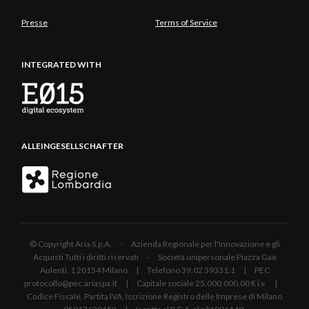
Presse
Terms of Service
INTEGRATED WITH
ALLEINGESELLSCHAFTER
© Copyright Aria S.p.A. - Azienda Regionale per l'Innovazione e gli
Acquisti Tutti i diritti riservati - Società unipersonale Piazza Gae
Aulenti, 1 20154 Milano | Telefono 39.02 39331.1 | PEC
protocollo@pec.ariaspa.it | Capitale sociale 25.000.000,00 € i.v. |
Codice Fiscale, Partita IVA, Iscrizione Registro delle Imprese di Milano