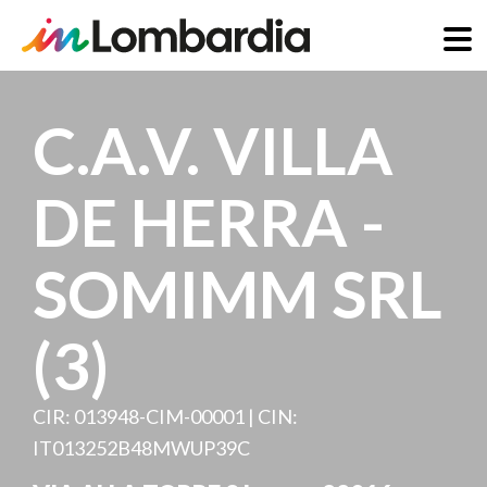
Direkt
zum
C.A.V. VILLA
Inhalt
DE HERRA -
SOMIMM SRL
(3)
CIR: 013948-CIM-00001 | CIN:
IT013252B48MWUP39C