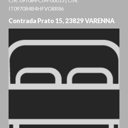
CIR: 097084-CIM-00013 | CIN:
IT097084B4HFVO8R86
Contrada Prato 15
,
23829
VARENNA