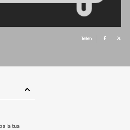
Teilen
za la tua