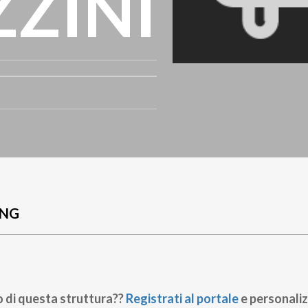
ZINI
UNG
o di questa struttura??
Registrati al portale
e personaliz