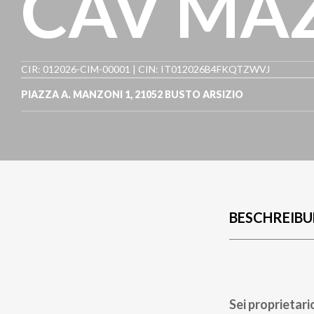
CAV MAZ
CIR: 012026-CIM-00001 | CIN: IT012026B4FKQTZWVJ
PIAZZA A. MANZONI 1
,
21052
BUSTO ARSIZIO
BESCHREIB
Sei proprietari