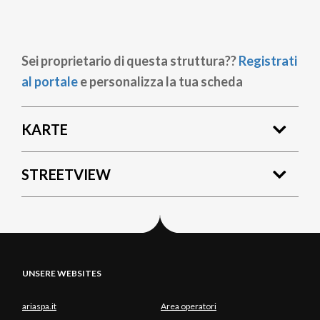
Sei proprietario di questa struttura??
Registrati
al portale
e personalizza la tua scheda
KARTE
STREETVIEW
UNSERE WEBSITES
ariaspa.it
Area operatori