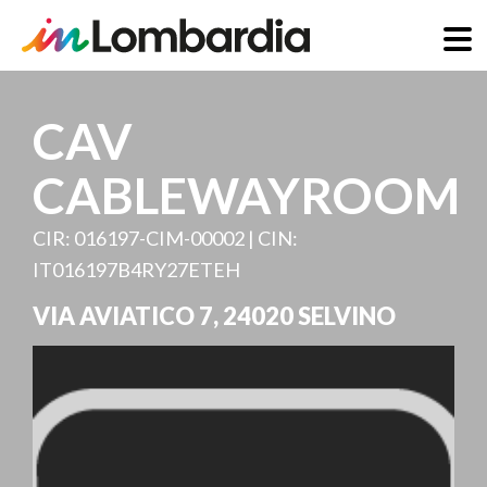
Direkt
zum
CAV
Inhalt
CABLEWAYROOM
CIR: 016197-CIM-00002 | CIN:
IT016197B4RY27ETEH
VIA AVIATICO 7
,
24020
SELVINO