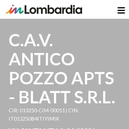
Direkt
zum
C.A.V.
Inhalt
ANTICO
POZZO APTS
- BLATT S.R.L.
CIR: 013250-CIM-00011 | CIN:
IT013250B4ITIYIMIK