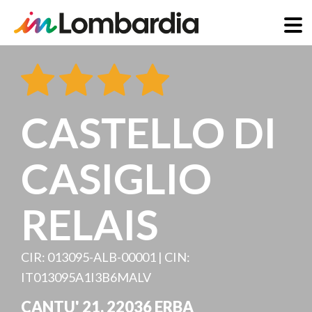
Direkt
zum
Inhalt
CASTELLO DI
CASIGLIO
RELAIS
CIR: 013095-ALB-00001 | CIN:
IT013095A1I3B6MALV
CANTU' 21
,
22036
ERBA