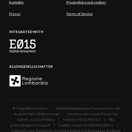
Kontakte
Privatsphäre und cookies
Presse
Terms of Service
INTEGRATED WITH
ALLEINGESELLSCHAFTER
© Copyright Aria S.p.A. - Azienda Regionale per l'Innovazione e gli
Acquisti Tutti i diritti riservati - Società unipersonale Piazza Gae
Aulenti, 1 20154 Milano | Telefono 39.02 39331.1 | PEC
protocollo@pec.ariaspa.it | Capitale sociale 25.000.000,00 € i.v. |
Codice Fiscale, Partita IVA, Iscrizione Registro delle Imprese di Milano