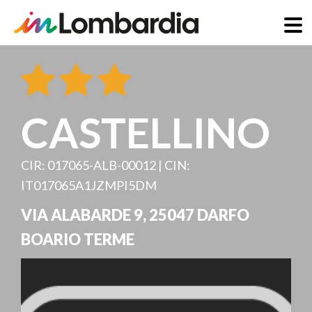
Direkt
zum
Inhalt
CASTELLINO
CIR: 017065-ALB-00012 | CIN:
IT017065A1JZMPI5DM
VIA ALABARDE 9
,
25047
DARFO
BOARIO TERME