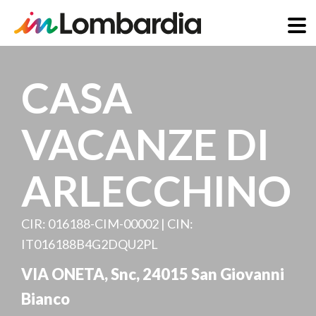
Direkt
zum
CASA
Inhalt
VACANZE DI
ARLECCHINO
CIR: 016188-CIM-00002 | CIN:
IT016188B4G2DQU2PL
VIA ONETA, Snc
,
24015
San Giovanni
Bianco