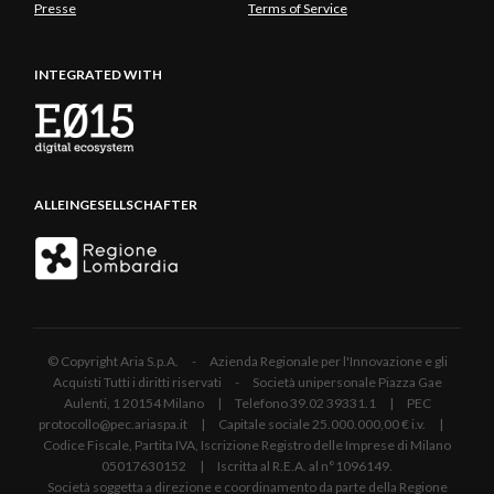
Presse
Terms of Service
INTEGRATED WITH
ALLEINGESELLSCHAFTER
© Copyright Aria S.p.A. - Azienda Regionale per l'Innovazione e gli
Acquisti Tutti i diritti riservati - Società unipersonale Piazza Gae
Aulenti, 1 20154 Milano | Telefono 39.02 39331.1 | PEC
protocollo@pec.ariaspa.it | Capitale sociale 25.000.000,00 € i.v. |
Codice Fiscale, Partita IVA, Iscrizione Registro delle Imprese di Milano
05017630152 | Iscritta al R.E.A. al n°1096149.
Società soggetta a direzione e coordinamento da parte della Regione