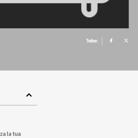
Teilen
za la tua