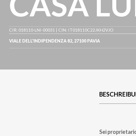
CASA LU
CIR: 018110-LNI-00031 | CIN: IT018110C22JKH2VJO
VIALE DELL'INDIPENDENZA 82
,
27100
PAVIA
BESCHREIB
Sei proprietari