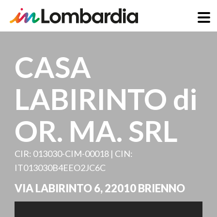
Direkt
zum
CASA
Inhalt
LABIRINTO di
OR. MA. SRL
CIR: 013030-CIM-00018 | CIN:
IT013030B4EEO2JC6C
VIA LABIRINTO 6
,
22010
BRIENNO