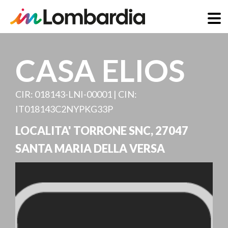
Direkt
zum
CASA ELIOS
Inhalt
CIR: 018143-LNI-00001 | CIN:
IT018143C2NYPKG33P
LOCALITA' TORRONE SNC
,
27047
SANTA MARIA DELLA VERSA