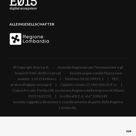
ALLEINGESELLSCHAFTER
© Copyright Aria S.p.A. - Azienda Regionale per l'Innovazione e gli
Acquisti Tutti i diritti riservati - Società unipersonale Piazza Gae
Aulenti, 1 20154 Milano | Telefono 39.02 39331.1 | PEC
protocollo@pec.ariaspa.it | Capitale sociale 25.000.000,00 € i.v. |
Codice Fiscale, Partita IVA, Iscrizione Registro delle Imprese di Milano
05017630152 | Iscritta al R.E.A. al n°1096149.
Società soggetta a direzione e coordinamento da parte della Regione
Lombardia.