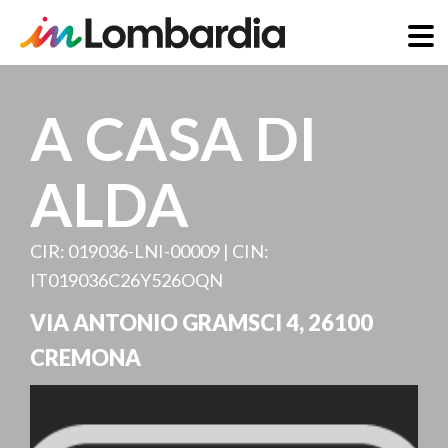
Direkt
zum
A CASA DI
Inhalt
ALDA
CIR: 019036-LNI-00009 | CIN:
IT019036C26Y526OQN
VIA ANTONIO GRAMSCI 4
,
26100
CREMONA