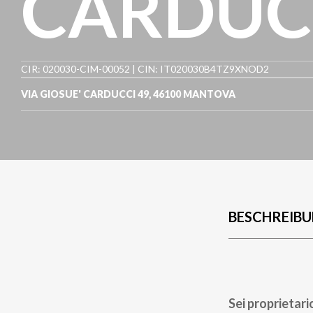
CARDUCC
CIR: 020030-CIM-00052 | CIN: IT020030B4TZ9XNOD2
VIA GIOSUE' CARDUCCI 49
,
46100
MANTOVA
BESCHREIB
Sei proprietari