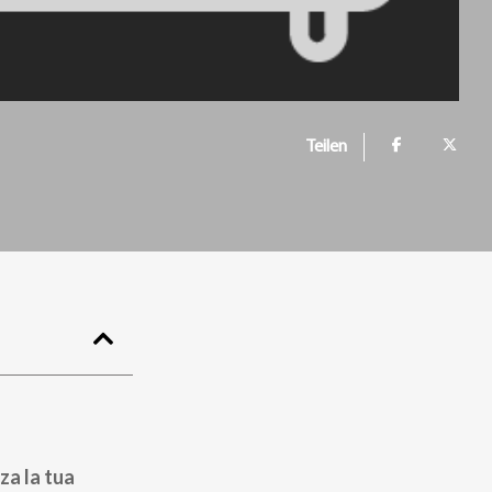
Teilen
za la tua