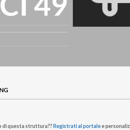
I 49
UNG
o di questa struttura??
Registrati al portale
e personaliz