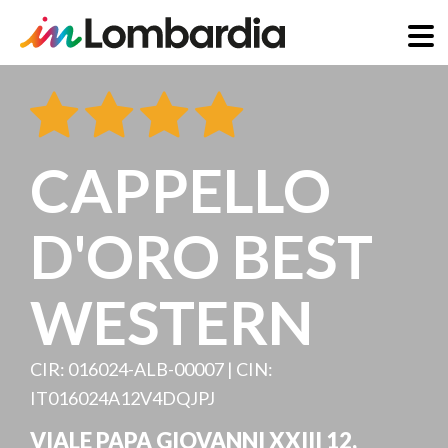
Direkt
zum
Inhalt
CAPPELLO
D'ORO BEST
WESTERN
CIR: 016024-ALB-00007 | CIN:
IT016024A12V4DQJPJ
VIALE PAPA GIOVANNI XXIII 12
,