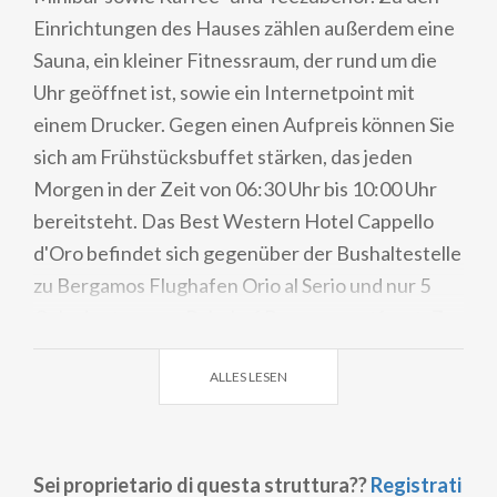
Einrichtungen des Hauses zählen außerdem eine
Sauna, ein kleiner Fitnessraum, der rund um die
Uhr geöffnet ist, sowie ein Internetpoint mit
einem Drucker. Gegen einen Aufpreis können Sie
sich am Frühstücksbuffet stärken, das jeden
Morgen in der Zeit von 06:30 Uhr bis 10:00 Uhr
bereitsteht. Das Best Western Hotel Cappello
d'Oro befindet sich gegenüber der Bushaltestelle
zu Bergamos Flughafen Orio al Serio und nur 5
Gehminuten vom Bahnhof Bergamo entfernt. Zur
Autobahn A4 fahren Sie lediglich 5 Minuten.
ALLES LESEN
Sei proprietario di questa struttura??
Registrati