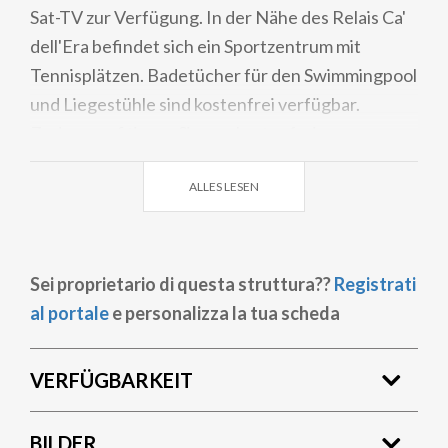
Sat-TV zur Verfügung. In der Nähe des Relais Ca'
dell'Era befindet sich ein Sportzentrum mit
Tennisplätzen. Badetücher für den Swimmingpool
und Liegestühle sind kostenfrei verfügbar.
Zudem profitieren Sie von kostenfreien
Parkplätzen. Im Winter ist das Hotel
ALLES LESEN
möglicherweise nur für längere Aufenthalte von 2
oder mehr Nächten buchbar.
Sei proprietario di questa struttura??
Registrati
al portale
e personalizza la tua scheda
VERFÜGBARKEIT
BILDER