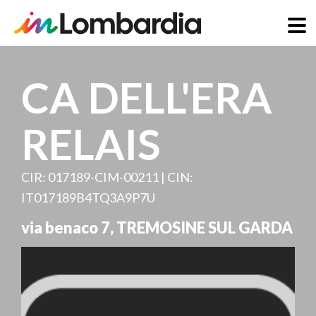
Direkt
zum
CA DELL'ERA
Inhalt
RELAIS
CIR: 017189-CIM-00211 | CIN:
IT017189B4TQ3A9P7U
via benaco 7
,
TREMOSINE SUL GARDA