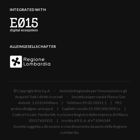
INTEGRATED WITH
ALLEINGESELLSCHAFTER
© Copyright Aria S.p.A. - Azienda Regionale per l'Innovazione e gli
Acquisti Tutti i diritti riservati - Società unipersonale Piazza Gae
Aulenti, 1 20154 Milano | Telefono 39.02 39331.1 | PEC
protocollo@pec.ariaspa.it | Capitale sociale 25.000.000,00 € i.v. |
Codice Fiscale, Partita IVA, Iscrizione Registro delle Imprese di Milano
05017630152 | Iscritta al R.E.A. al n°1096149.
Società soggetta a direzione e coordinamento da parte della Regione
Lombardia.