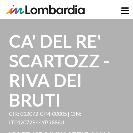
Direkt
zum
CA' DEL RE'
Inhalt
SCARTOZZ -
RIVA DEI
BRUTI
CIR: 012072-CIM-00005 | CIN:
IT012072B44YPR886U