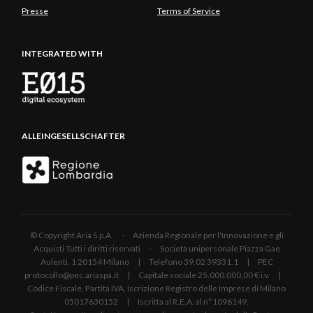
Presse
Terms of Service
INTEGRATED WITH
ALLEINGESELLSCHAFTER
© Copyright Aria S.p.A. - Azienda Regionale per l'Innovazione e gli
Acquisti Tutti i diritti riservati - Società unipersonale Piazza Gae
Aulenti, 1 20154 Milano | Telefono 39.02 39331.1 | PEC
protocollo@pec.ariaspa.it | Capitale sociale 25.000.000,00 € i.v. |
Codice Fiscale, Partita IVA, Iscrizione Registro delle Imprese di Milano
05017630152 | Iscritta al R.E.A. al n°1096149.