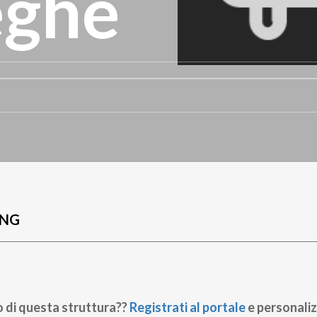
eghe
UNG
o di questa struttura??
Registrati al portale
e personaliz