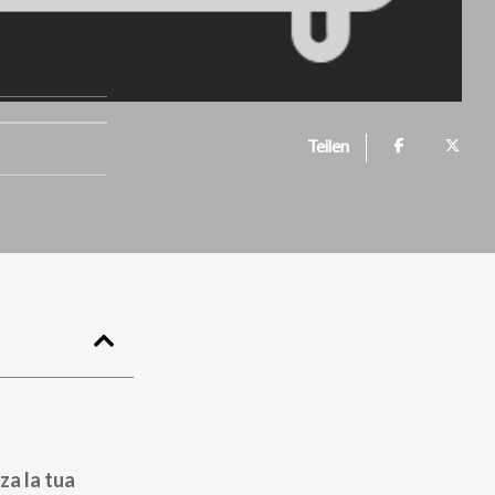
Teilen
za la tua