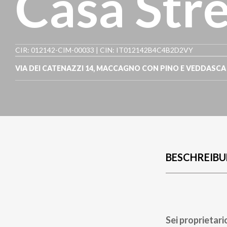
Casa Str
CIR: 012142-CIM-00033 | CIN: IT012142B4C4B2D2VY
VIA DEI CATENAZZI 14
,
MACCAGNO CON PINO E VEDDASCA
BESCHREIB
Sei proprietari