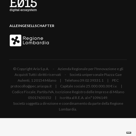
ALLEINGESELLSCHAFTER
© Copyright Aria S.p.A. - Azienda Regionale per l'Innovazione e gli
Acquisti Tutti i diritti riservati - Società unipersonale Piazza Gae
Aulenti, 1 20154 Milano | Telefono 39.02 39331.1 | PEC
protocollo@pec.ariaspa.it | Capitale sociale 25.000.000,00 € i.v. |
Codice Fiscale, Partita IVA, Iscrizione Registro delle Imprese di Milano
05017630152 | Iscritta al R.E.A. al n°1096149.
Società soggetta a direzione e coordinamento da parte della Regione
Lombardia.