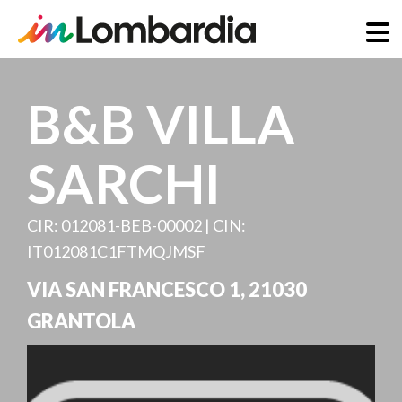
Direkt
zum
B&B VILLA
Inhalt
SARCHI
CIR: 012081-BEB-00002 | CIN:
IT012081C1FTMQJMSF
VIA SAN FRANCESCO 1
,
21030
GRANTOLA