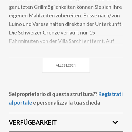
genutzten Grillmöglichkeiten können Sie sich Ihre
eigenen Mahlzeiten zubereiten. Busse nach/von
Luino und Varese halten direkt an der Unterkunft.
Die Schweizer Grenze verläuft nur 15
Fahrminuten von der Villa Sarchi entfernt. Auf
dem 500 m entfernten Hubschrauberlandeplatz
werden Rundflüge über den Lago Maggiore
ALLES LESEN
angeboten.
Sei proprietario di questa struttura??
Registrati
al portale
e personalizza la tua scheda
VERFÜGBARKEIT