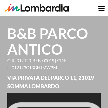
Direkt
zum
B&B PARCO
Inhalt
ANTICO
CIR: 012123-BEB-00019 | CIN:
IT012123C13GHJMW9M
VIA PRIVATA DEL PARCO 11
,
21019
SOMMA LOMBARDO