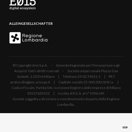
ALLEINGESELLSCHAFTER
© Copyright Aria S.p.A. - Azienda Regionale per l'Innovazione e gli
Acquisti Tutti i diritti riservati - Società unipersonale Piazza Gae
Aulenti, 1 20154 Milano | Telefono 39.02 39331.1 | PEC
protocollo@pec.ariaspa.it | Capitale sociale 25.000.000,00 € i.v. |
Codice Fiscale, Partita IVA, Iscrizione Registro delle Imprese di Milano
05017630152 | Iscritta al R.E.A. al n°1096149.
Società soggetta a direzione e coordinamento da parte della Regione
Lombardia.