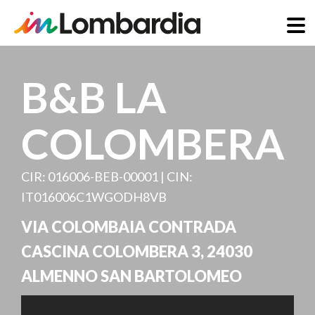
Direkt
zum
B&B LA
Inhalt
COLOMBERA
CIR: 016006-BEB-00001 | CIN:
IT016006C1WGODH8VB
VIA COLOMBAIA CONTRADA
CASCINA COLOMBERA 3
,
24030
ALMENNO SAN BARTOLOMEO