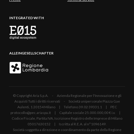
INTEGRATED WITH
ALLEINGESELLSCHAFTER
© Copyright Aria S.p.A. - Azienda Regionale per l'Innovazione e gli
Acquisti Tutti i diritti riservati - Società unipersonale Piazza Gae
Aulenti, 1 20154 Milano | Telefono 39.02 39331.1 | PEC
protocollo@pec.ariaspa.it | Capitale sociale 25.000.000,00 € i.v. |
Codice Fiscale, Partita IVA, Iscrizione Registro delle Imprese di Milano
05017630152 | Iscritta al R.E.A. al n°1096149.
Società soggetta a direzione e coordinamento da parte della Regione