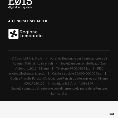
ALLEINGESELLSCHAFTER
© Copyright Aria S.p.A. - Azienda Regionale per l'Innovazione e gli
Acquisti Tutti i diritti riservati - Società unipersonale Piazza Gae
Aulenti, 1 20154 Milano | Telefono 39.02 39331.1 | PEC
protocollo@pec.ariaspa.it | Capitale sociale 25.000.000,00 € i.v. |
Codice Fiscale, Partita IVA, Iscrizione Registro delle Imprese di Milano
05017630152 | Iscritta al R.E.A. al n°1096149.
Società soggetta a direzione e coordinamento da parte della Regione
Lombardia.