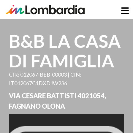
Direkt
zum
B&B LA CASA
Inhalt
DI FAMIGLIA
CIR: 012067-BEB-00003 | CIN:
IT012067C1DXDJW236
VIA CESARE BATTISTI 4021054
,
FAGNANO OLONA