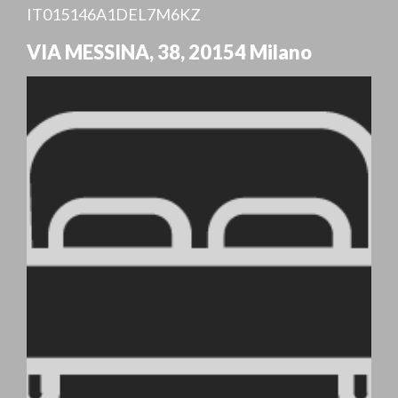
IT015146A1DEL7M6KZ
VIA MESSINA, 38
,
20154
Milano