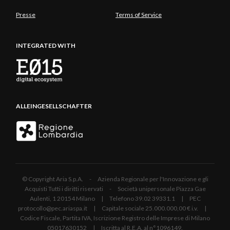
Presse
Terms of Service
INTEGRATED WITH
ALLEINGESELLSCHAFTER
© Copyright Aria S.p.A. - Azienda Regionale per l'Innovazione e gli
Acquisti Tutti i diritti riservati - Società unipersonale Piazza Gae
Aulenti, 1 20154 Milano | Telefono 39.02 39331.1 | PEC
protocollo@pec.ariaspa.it | Capitale sociale 25.000.000,00 € i.v. |
Codice Fiscale, Partita IVA, Iscrizione Registro delle Imprese di Milano
05017630152 | Iscritta al R.E.A. al n°1096149.