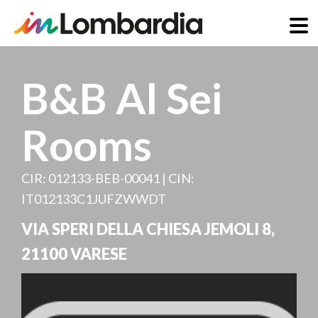
Direkt
zum
B&B Al Sei
Inhalt
Rooms
CIR: 012133-BEB-00041 | CIN:
IT012133C1JUFZWWDT
VIA SPERI DELLA CHIESA JEMOLI 8
,
21100
VARESE