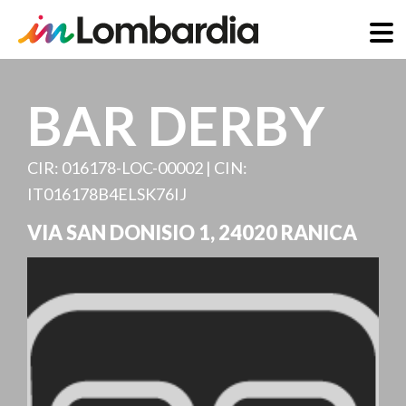
Direkt
zum
BAR DERBY
Inhalt
CIR: 016178-LOC-00002 | CIN:
IT016178B4ELSK76IJ
VIA SAN DONISIO 1
,
24020
RANICA