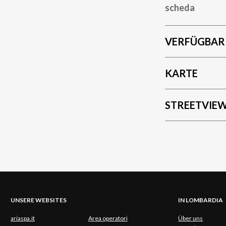
scheda
VERFÜGBAR
KARTE
STREETVIE
UNSERE WEBSITES
IN LOMBARDIA
ariaspa.it
Area operatori
Über uns