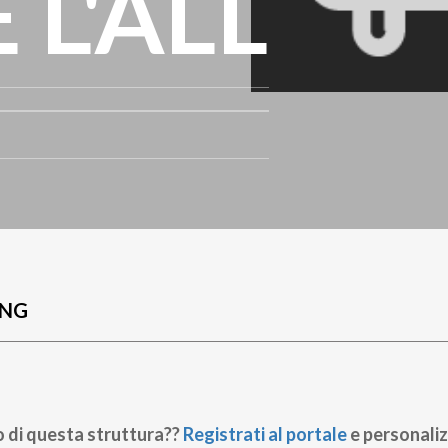
 L'ALL
UNG
o di questa struttura??
Registrati al portale
e personaliz