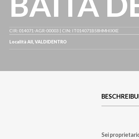
BAITA DE
CIR: 014071-AGR-00003 | CIN: IT014071B58HMHIXXE
Località All
,
VALDIDENTRO
BESCHREIB
Sei proprietari