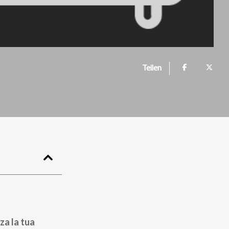
Teilen
za la tua