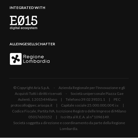
INTEGRATED WITH
ALLEINGESELLSCHAFTER
© Copyright Aria S.p.A. - Azienda Regionale per l'Innovazione e gli
Acquisti Tutti i diritti riservati - Società unipersonale Piazza Gae
Aulenti, 1 20154 Milano | Telefono 39.02 39331.1 | PEC
protocollo@pec.ariaspa.it | Capitale sociale 25.000.000,00 € i.v. |
Codice Fiscale, Partita IVA, Iscrizione Registro delle Imprese di Milano
05017630152 | Iscritta al R.E.A. al n°1096149.
Società soggetta a direzione e coordinamento da parte della Regione
Lombardia.