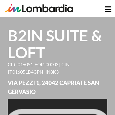
Direkt
zum
B2IN SUITE &
Inhalt
LOFT
CIR: 016051-FOR-00003 | CIN:
IT016051B4GPNHN8K3
VIA PEZZI 1
,
24042
CAPRIATE SAN
GERVASIO