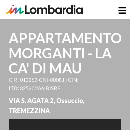
Direkt
zum
APPARTAMENTO
Inhalt
MORGANTI - LA
CA' DI MAU
CIR: 013252-CNI-00081 | CIN:
IT013252C2A6IRISRE
VIA S. AGATA 2, Ossuccio
,
TREMEZZINA