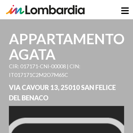
Direkt
zum
APPARTAMENTO
Inhalt
AGATA
CIR: 017171-CNI-00008 | CIN:
IT017171C2M2O7M6SC
VIA CAVOUR 13
,
25010
SAN FELICE
DEL BENACO