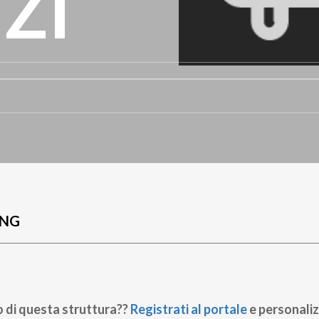
ZI
UNG
o di questa struttura??
Registrati al portale
e personaliz