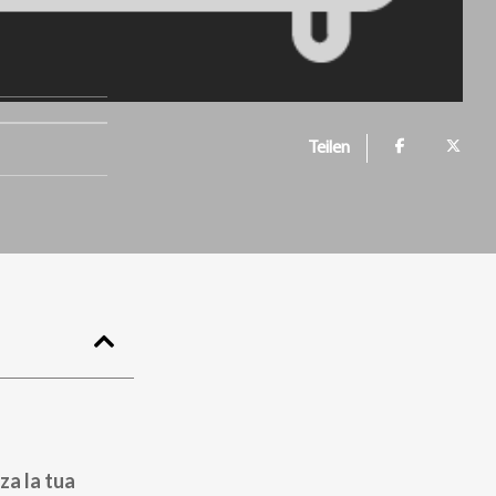
Teilen
za la tua