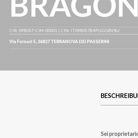
BRAGON
CIR: 098057-CIM-00001 | CIN: IT098057B4PGGG8VXU
Via Fornaci 5
,
26827
TERRANOVA DEI PASSERINI
BESCHREIB
Sei proprietari