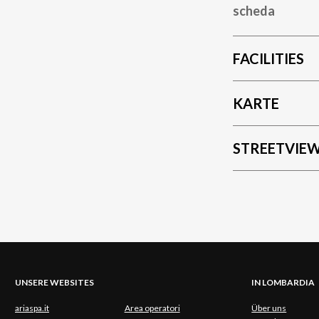
scheda
FACILITIES
KARTE
STREETVIE
UNSERE WEBSITES
IN LOMBARDIA
ariaspa.it
Area operatori
Über uns