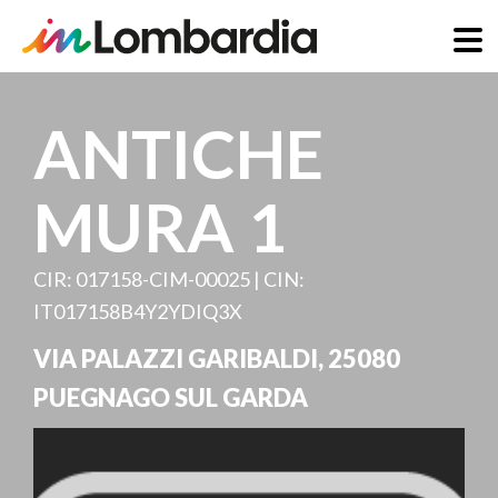
Direkt
zum
ANTICHE
Inhalt
MURA 1
CIR: 017158-CIM-00025 | CIN:
IT017158B4Y2YDIQ3X
VIA PALAZZI GARIBALDI
,
25080
PUEGNAGO SUL GARDA