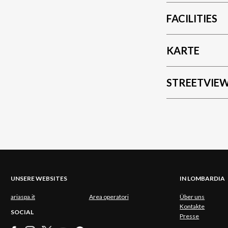
FACILITIES
KARTE
STREETVIE
UNSERE WEBSITES
IN LOMBARDIA
ariaspa.it
Area operatori
Über uns
Kontakte
SOCIAL
Presse