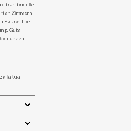
uf traditionelle
ierten Zimmern
n Balkon. Die
ung. Gute
rbindungen
za la tua