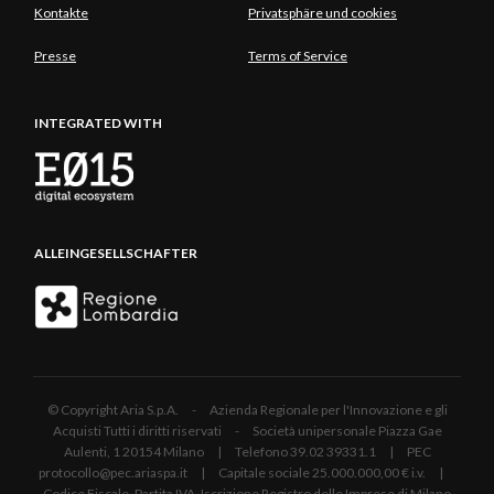
Kontakte
Privatsphäre und cookies
Presse
Terms of Service
INTEGRATED WITH
ALLEINGESELLSCHAFTER
© Copyright Aria S.p.A. - Azienda Regionale per l'Innovazione e gli
Acquisti Tutti i diritti riservati - Società unipersonale Piazza Gae
Aulenti, 1 20154 Milano | Telefono 39.02 39331.1 | PEC
protocollo@pec.ariaspa.it | Capitale sociale 25.000.000,00 € i.v. |
Codice Fiscale, Partita IVA, Iscrizione Registro delle Imprese di Milano