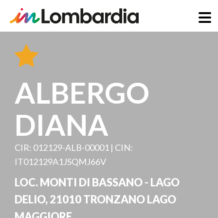
Direkt
zum
Inhalt
ALBERGO
DIANA
CIR: 012129-ALB-00001 | CIN:
IT012129A1JSQMJ66V
LOC. MONTI DI BASSANO - LAGO
DELIO
,
21010
TRONZANO LAGO
MAGGIORE