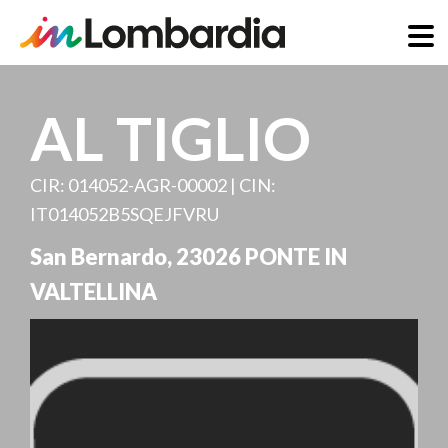
Direkt
zum
AL TIGLIO
Inhalt
CIR: 014052-AGR-00002 | CIN:
IT014052B5SQEJFVRU
San Bernardo
,
23026
PONTE IN
VALTELLINA