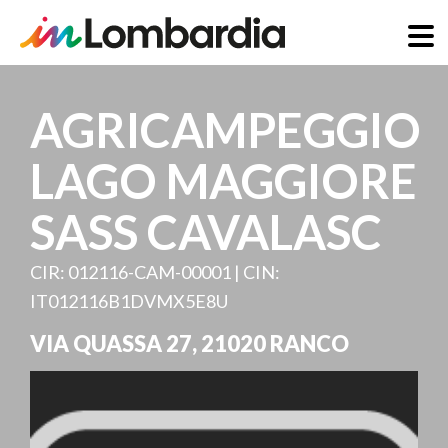
Direkt
zum
AGRICAMPEGGIO
Inhalt
LAGO MAGGIORE
SASS CAVALASC
CIR: 012116-CAM-00001 | CIN:
IT012116B1DVMX5E8U
VIA QUASSA 27
,
21020
RANCO