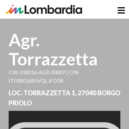
Direkt
zum
Agr.
Inhalt
Torrazzetta
CIR: 018016-AGR-00007 | CIN:
IT018016B5VQLJFD3R
LOC. TORRAZZETTA 1
,
27040
BORGO
PRIOLO