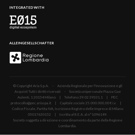
INTEGRATED WITH
ALLEINGESELLSCHAFTER
© Copyright Aria S.p.A. - Azienda Regionale per l'Innovazione e gli
Acquisti Tutti i diritti riservati - Società unipersonale Piazza Gae
Aulenti, 1 20154 Milano | Telefono 39.02 39331.1 | PEC
protocollo@pec.ariaspa.it | Capitale sociale 25.000.000,00 € i.v. |
Codice Fiscale, Partita IVA, Iscrizione Registro delle Imprese di Milano
05017630152 | Iscritta al R.E.A. al n°1096149.
Società soggetta a direzione e coordinamento da parte della Regione
Lombardia.