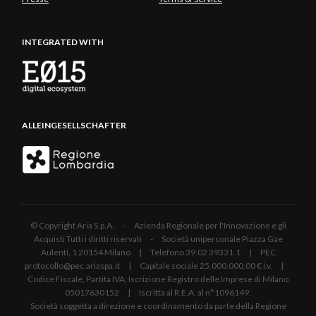
INTEGRATED WITH
ALLEINGESELLSCHAFTER
© Copyright Aria S.p.A. - Azienda Regionale per l'Innovazione e gli
Acquisti Tutti i diritti riservati - Società unipersonale Piazza Gae
Aulenti, 1 20154 Milano | Telefono 39.02 39331.1 | PEC
protocollo@pec.ariaspa.it | Capitale sociale 25.000.000,00 € i.v. |
Codice Fiscale, Partita IVA, Iscrizione Registro delle Imprese di Milano
05017630152 | Iscritta al R.E.A. al n°1096149.
Società soggetta a direzione e coordinamento da parte della Regione