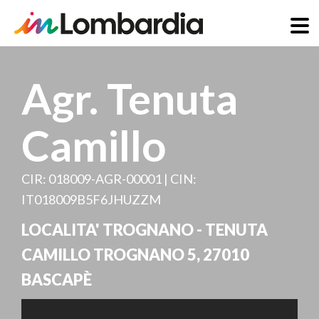
Direkt
zum
Agr. Tenuta
Inhalt
Camillo
CIR: 018009-AGR-00001 | CIN:
IT018009B5F6JHUZZM
LOCALITA' TROGNANO - TENUTA
CAMILLO TROGNANO 5
,
27010
BASCAPÈ