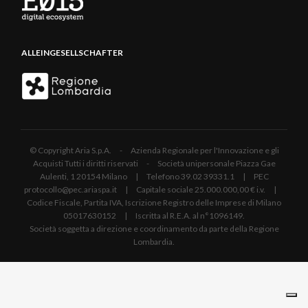
ALLEINGESELLSCHAFTER
© Copyright Aria S.p.A. - Azienda Regionale per l'Innovazione e gli
Acquisti Tutti i diritti riservati - Società unipersonale Piazza Gae
Aulenti, 1 20154 Milano | Telefono 39.02 39331.1 | PEC
protocollo@pec.ariaspa.it | Capitale sociale 25.000.000,00 € i.v. |
Codice Fiscale, Partita IVA, Iscrizione Registro delle Imprese di Milano
05017630152 | Iscritta al R.E.A. al n°1096149.
Società soggetta a direzione e coordinamento da parte della Regione
Lombardia.