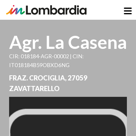
Direkt
zum
Agr. La Casena
Inhalt
CIR: 018184-AGR-00002 | CIN:
IT018184B59OBXD6NG
FRAZ. CROCIGLIA
,
27059
ZAVATTARELLO