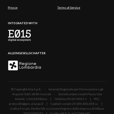
Presse
Terms of Service
INTEGRATED WITH
ALLEINGESELLSCHAFTER
© Copyright Aria S.p.A. - Azienda Regionale per l'Innovazione e gli
Acquisti Tutti i diritti riservati - Società unipersonale Piazza Gae
Aulenti, 1 20154 Milano | Telefono 39.02 39331.1 | PEC
protocollo@pec.ariaspa.it | Capitale sociale 25.000.000,00 € i.v. |
Codice Fiscale, Partita IVA, Iscrizione Registro delle Imprese di Milano
05017630152 | Iscritta al R.E.A. al n°1096149.