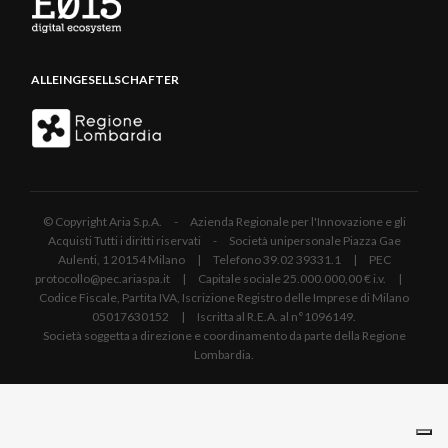
ALLEINGESELLSCHAFTER
© Copyright Aria S.p.A. - Azienda Regionale per l'Innovazione e gli
Acquisti Tutti i diritti riservati - Società unipersonale Piazza Gae
Aulenti, 1 20154 Milano | Telefono 39.02 39331.1 | PEC
protocollo@pec.ariaspa.it | Capitale sociale 25.000.000,00 € i.v. |
Codice Fiscale, Partita IVA, Iscrizione Registro delle Imprese di Milano
05017630152 | Iscritta al R.E.A. al n°1096149.
Società soggetta a direzione e coordinamento da parte della Regione
Lombardia.