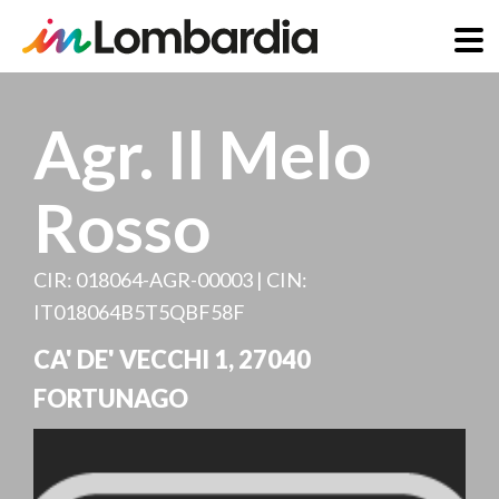
Direkt
zum
Agr. Il Melo
Inhalt
Rosso
CIR: 018064-AGR-00003 | CIN:
IT018064B5T5QBF58F
CA' DE' VECCHI 1
,
27040
FORTUNAGO